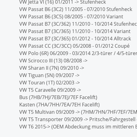
VW Jetta VI (16) 01/2011 -> Stufenheck
VW Passat B6 (3C2) 11/2005 - 07/2010 Stufenheck
VW Passat B6 (3C5) 08/2005 - 07/2010 Variant
VW Passat B7 (3C/362) 11/2010 - 10/2014 Stufenhe
VW Passat B7 (3C/365) 11/2010 - 10/2014 Variant
VW Passat B7 (3C/365) 01/2012 - 10/2014 Alltrack
VW Passat CC (3C/3CC) 05/2008 - 01/2012 Coupé
VW Polo (6R) 06/2009 - 03/2014 2/3-türer / 4/5-türe
VW Scirocco III (13) 08/2008 ->
VW Sharan II (7N) 09/2010 ->
VW Tiguan (5N) 09/2007 ->
VW Touran (1T) 02/2003 ->
VW T5 Caravelle 09/2009 ->
Bus (7HB/7HJ/7EB/7EJ/7EF Facelift)
Kasten (7HA/7HH/7EA/7EH Facelift)
VW T5 Multivan 09/2009 -> (7HM/7HN/7HF/7EF/7EM/
VW T5 Transporter 09/2009 -> Pritsche/Fahrgestell (7
VW T6 2015-> (OEM Abdeckung muss im mittleren Be