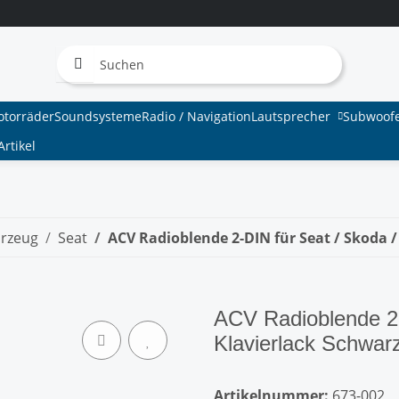
otorräder
Soundsysteme
Radio / Navigation
Lautsprecher
Subwoof
rtikel
hrzeug
Seat
ACV Radioblende 2-DIN für Seat / Skoda 
ACV Radioblende 2-
Klavierlack Schwar
Artikelnummer:
673-002