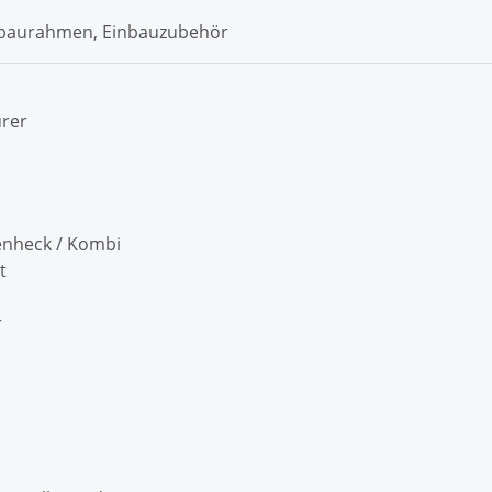
Einbaurahmen, Einbauzubehör
ürer
ufenheck / Kombi
t
r