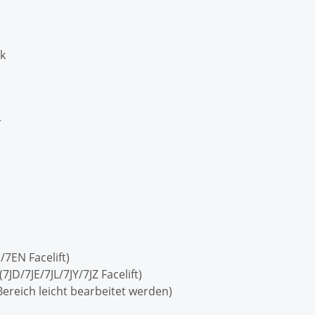
ck
r
7EN Facelift)
JD/7JE/7JL/7JY/7JZ Facelift)
reich leicht bearbeitet werden)