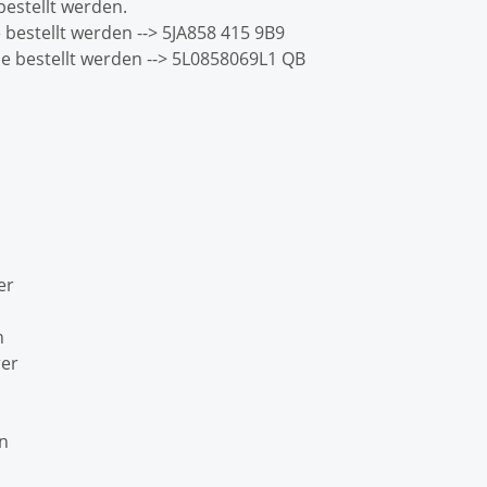
estellt werden.
estellt werden --> 5JA858 415 9B9
 bestellt werden --> 5L0858069L1 QB
er
van
rer
an