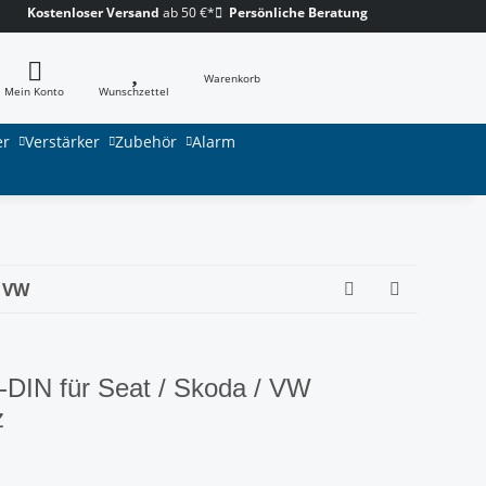
Kostenloser Versand
ab 50 €*
Persönliche Beratung
Warenkorb
Mein Konto
Wunschzettel
er
Verstärker
Zubehör
Alarm
/ VW
DIN für Seat / Skoda / VW
z