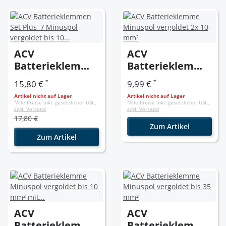
ACV
ACV
Batterieklemme
Batterieklemme
n Set Plus- /
Minuspol
*
*
15,80 €
9,99 €
Minuspol
vergoldet 2x 10
Artikel nicht auf Lager
Artikel nicht auf Lager
vergoldet bis 10
mm²
*
Alle Preise inkl. gesetzlicher USt.,
*
Alle Preise inkl. gesetzlicher USt.,
zzgl. Versand
zzgl. Versand
mm² mit
17,80 €
Schutzkappe
Zum Artikel
Zum Artikel
ACV
ACV
Batterieklemme
Batterieklemme