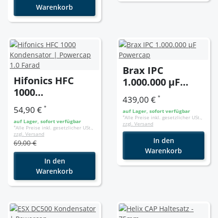
Warenkorb
Brax IPC
Hifonics HFC
1.000.000 µF
1000
Powercap
*
439,00 €
Kondensator |
*
54,90 €
auf Lager, sofort verfügbar
Powercap 1.0
*
Alle Preise inkl. gesetzlicher USt.,
auf Lager, sofort verfügbar
zzgl. Versand
Farad
*
Alle Preise inkl. gesetzlicher USt.,
zzgl. Versand
In den
69,00 €
Warenkorb
In den
Warenkorb