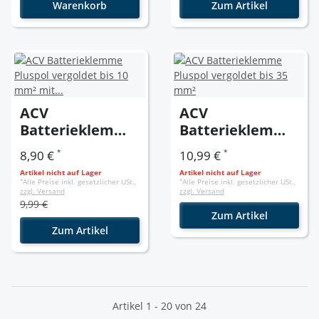
Warenkorb
Zum Artikel
ACV
ACV
Batterieklemme
Batterieklemme
Pluspol
Pluspol
*
*
8,90 €
10,99 €
vergoldet bis 10
vergoldet bis 35
Artikel nicht auf Lager
Artikel nicht auf Lager
mm² mit
mm²
*
Alle Preise inkl. gesetzlicher USt.,
*
Alle Preise inkl. gesetzlicher USt.,
zzgl. Versand
zzgl. Versand
Schutzkappe
9,99 €
Zum Artikel
Zum Artikel
Artikel 1 - 20 von 24