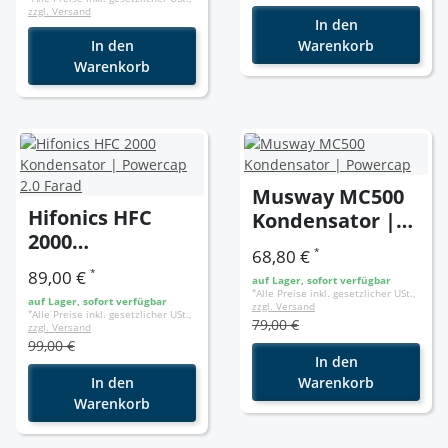
zzgl. Versand
In den
In den
Warenkorb
Warenkorb
Musway MC500
Hifonics HFC
Kondensator |
2000
Powercap
*
68,80 €
Kondensator |
*
89,00 €
auf Lager, sofort verfügbar
Powercap 2.0
*
Alle Preise inkl. gesetzlicher USt.,
auf Lager, sofort verfügbar
zzgl. Versand
Farad
*
Alle Preise inkl. gesetzlicher USt.,
79,00 €
zzgl. Versand
99,00 €
In den
In den
Warenkorb
Warenkorb