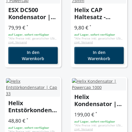
ESX DC500
Helix CAP
Kondensator |
Haltesatz -
Powercap
75mm
*
*
79,99 €
9,80 €
auf Lager, sofort verfügbar
auf Lager, sofort verfügbar
*
Alle Preise inkl. gesetzlicher USt.,
*
Alle Preise inkl. gesetzlicher USt.,
zzgl. Versand
zzgl. Versand
In den
In den
Warenkorb
Warenkorb
Helix
Helix
Kondensator |
Entstörkondens
Powercap 1000
*
199,00 €
ator | Cap 33
*
48,80 €
auf Lager, sofort verfügbar
*
Alle Preise inkl. gesetzlicher USt.,
auf Lager, sofort verfügbar
zzgl. Versand
*
Alle Preise inkl. gesetzlicher USt.,