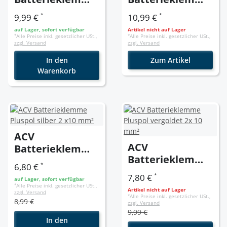
Minuspol
Minuspol
*
*
9,99 €
10,99 €
vergoldet bis 10
vergoldet bis 35
auf Lager, sofort verfügbar
Artikel nicht auf Lager
mm² mit
mm²
*
Alle Preise inkl. gesetzlicher USt.,
*
Alle Preise inkl. gesetzlicher USt.,
zzgl. Versand
zzgl. Versand
Schutzkappe
In den
Zum Artikel
Warenkorb
ACV
ACV
Batterieklemme
Batterieklemme
Pluspol silber 2
*
6,80 €
Pluspol
x10 mm²
*
7,80 €
auf Lager, sofort verfügbar
vergoldet 2x 10
*
Alle Preise inkl. gesetzlicher USt.,
Artikel nicht auf Lager
zzgl. Versand
mm²
*
Alle Preise inkl. gesetzlicher USt.,
8,99 €
zzgl. Versand
9,99 €
In den