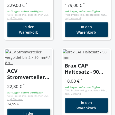
*
*
229,00 €
179,00 €
auf Lager, sofort verfügbar
auf Lager, sofort verfügbar
*
Alle Preise inkl. gesetzlicher USt.,
*
Alle Preise inkl. gesetzlicher USt.,
zzgl. Versand
zzgl. Versand
In den
In den
Warenkorb
Warenkorb
Brax CAP
ACV
Haltesatz - 90
Stromverteiler
mm
*
18,00 €
vergoldet bis 2 x
*
22,80 €
auf Lager, sofort verfügbar
50 mm² / 8 x
*
Alle Preise inkl. gesetzlicher USt.,
auf Lager, sofort verfügbar
zzgl. Versand
10mm²
*
Alle Preise inkl. gesetzlicher USt.,
zzgl. Versand
In den
24,99 €
Warenkorb
In den