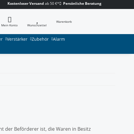
Kostenloser Versand
ab 50 €*
Persönliche Beratung
Warenkorb
Mein Konto
Wunschzettel
er
Verstärker
Zubehör
Alarm
t der Beförderer ist, die Waren in Besitz