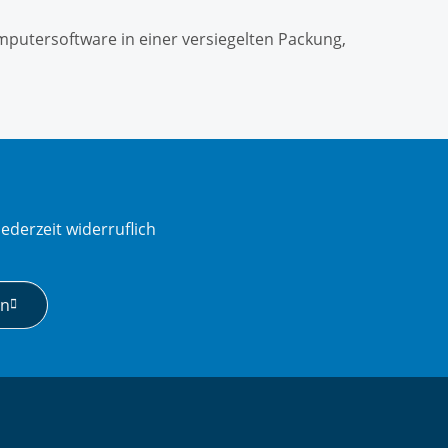
mputersoftware in einer versiegelten Packung,
ederzeit widerruflich
en