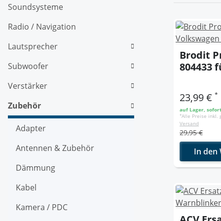
Soundsysteme
Radio / Navigation
Lautsprecher
Brodit P
804433 f
Subwoofer
Volkswa
Verstärker
Caravell
*
23,99 €
Transpor
Zubehör
auf Lager, sofor
Pickup 
*
Alle Preise inkl.
Versand
Adapter
29,95 €
Antennen & Zubehör
In den
Dämmung
Kabel
Kamera / PDC
ACV Ersa