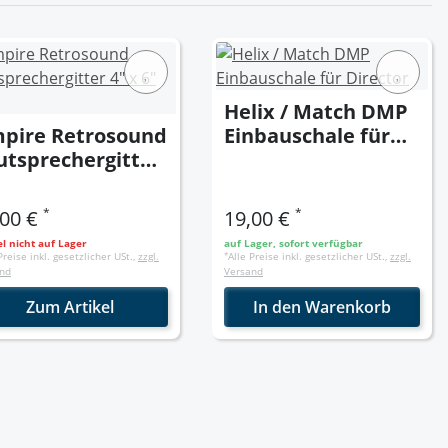
Helix / Match DMP
pire Retrosound
Einbauschale für
utsprechergitter
Director
x 6" ( Stück)
*
*
,00 €
19,00 €
el nicht auf Lager
auf Lager, sofort verfügbar
Preise inkl. gesetzlicher USt.,
zzgl.
*
Alle Preise inkl. gesetzlicher USt.,
zzgl.
nd
Versand
Zum Artikel
In den Warenkorb