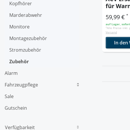
Kopfhörer
für War
und
Marderabwehr
*
59,99 €
Zentralv
auf Lager, sofor
g
Monitore
*
Alle Preise inkl.
Versand
Montagezubehör
In den
Stromzubehör
Zubehör
Alarm
Fahrzeugpflege
Sale
Gutschein
Verfügbarkeit