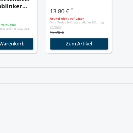
nblinker
*
13,80 €
erriegelun
Artikel nicht auf Lager
*
Alle Preise inkl. gesetzlicher USt.,
zzgl.
t verfügbar
Versand
 gesetzlicher USt.,
zzgl.
15,90 €
 Warenkorb
Zum Artikel