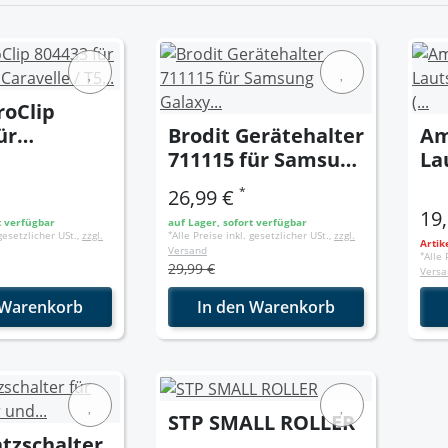
roClip
ür
Brodit Gerätehalter
Am
gen
711115 für Samsung
La
e / T5
Galaxy S10 (passiv
4" 
*
26,99 €
ter /
mit Kugelgelenk) B-
19
t verfügbar
auf Lager, sofort verfügbar
B-Ware
Ware
 gesetzlicher USt.,
zzgl.
*
Alle Preise inkl. gesetzlicher USt.,
zzgl.
Artik
Versand
*
Alle 
29,99 €
Versa
 Warenkorb
In den Warenkorb
STP SMALL ROLLER
tzschalter