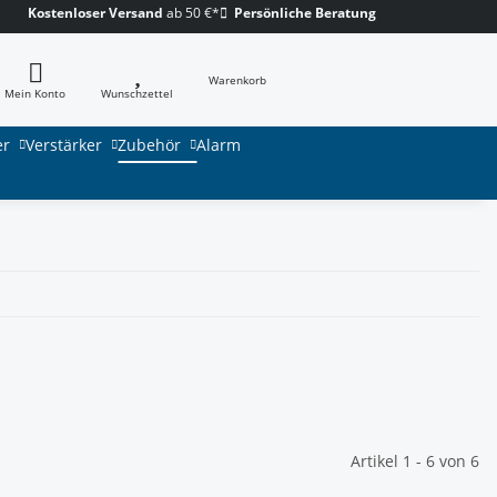
Kostenloser Versand
ab 50 €*
Persönliche Beratung
Warenkorb
Mein Konto
Wunschzettel
er
Verstärker
Zubehör
Alarm
Artikel 1 - 6 von 6