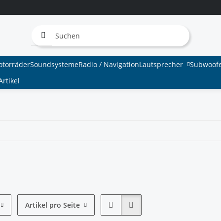
otorräder
Soundsysteme
Radio / Navigation
Lautsprecher
Subwoof
rtikel
Artikel pro Seite