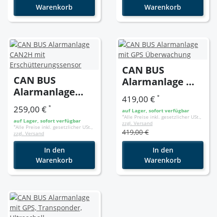
Warenkorb
Warenkorb
CAN BUS
CAN BUS
Alarmanlage mit
Alarmanlage
GPS
*
419,00 €
CAN2H mit
Überwachung
*
259,00 €
auf Lager, sofort verfügbar
Erschütterungss
*
Alle Preise inkl. gesetzlicher USt.,
auf Lager, sofort verfügbar
zzgl. Versand
ensor
*
Alle Preise inkl. gesetzlicher USt.,
419,00 €
zzgl. Versand
In den
In den
Warenkorb
Warenkorb