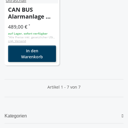
CAN BUS
Alarmanlage mit
GPS,
*
489,00 €
Transponder,
auf Lager, sofort verfügbar
Ultraschall
*
Alle Preise inkl. gesetzlicher USt.,
zzgl. Versand
In den
Warenkorb
Artikel 1 - 7 von 7
Kategorien