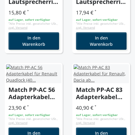
Lautsprecherrin
Lautsprecherrin
ge 130mm
ge 165mm
*
*
15,80 €
17,94 €
Dacia/ Renault
Renault > Türe
auf Lager, sofort verfügbar
auf Lager, sofort verfügbar
Türe Front/ Tür
Front/ Heck
*
Alle Preise inkl. gesetzlicher USt.,
*
Alle Preise inkl. gesetzlicher USt.,
zzgl. Versand
zzgl. Versand
In den
In den
Warenkorb
Warenkorb
Match PP-AC 56
Match PP-AC 83
Adapterkabel
Adapterkabel
für Renault
für Renault,
*
*
23,90 €
40,90 €
Quadlock (40
Dacia ab 2012 (24
auf Lager, sofort verfügbar
auf Lager, sofort verfügbar
Pin)
+ 12 Pin)
*
Alle Preise inkl. gesetzlicher USt.,
*
Alle Preise inkl. gesetzlicher USt.,
zzgl. Versand
zzgl. Versand
In den
In den