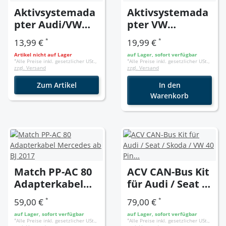
Aktivsystemada
Aktivsystemada
pter Audi/VW
pter VW
Quadlock MQS-
T5/Touareg
*
*
13,99 €
19,99 €
Einsatz
Quadlock MQS-
Artikel nicht auf Lager
auf Lager, sofort verfügbar
Einsatz
*
Alle Preise inkl. gesetzlicher USt.,
*
Alle Preise inkl. gesetzlicher USt.,
zzgl. Versand
zzgl. Versand
Zum Artikel
In den
Warenkorb
Match PP-AC 80
ACV CAN-Bus Kit
Adapterkabel
für Audi / Seat /
Mercedes ab BJ
Skoda / VW 40
*
*
59,00 €
79,00 €
2017
Pin Quadlock
auf Lager, sofort verfügbar
auf Lager, sofort verfügbar
Strom +
*
Alle Preise inkl. gesetzlicher USt.,
*
Alle Preise inkl. gesetzlicher USt.,