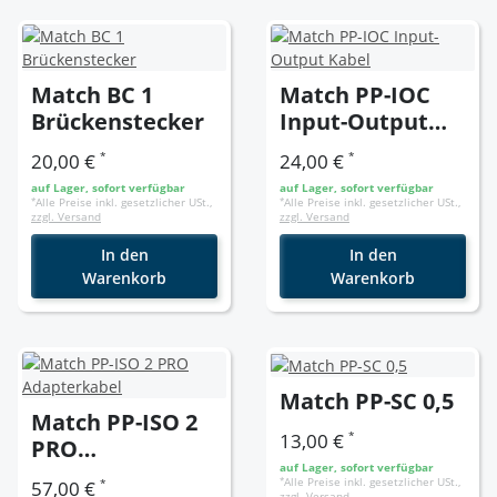
Match BC 1
Match PP-IOC
Brückenstecker
Input-Output
Kabel
*
*
20,00 €
24,00 €
auf Lager, sofort verfügbar
auf Lager, sofort verfügbar
*
Alle Preise inkl. gesetzlicher USt.,
*
Alle Preise inkl. gesetzlicher USt.,
zzgl. Versand
zzgl. Versand
In den
In den
Warenkorb
Warenkorb
Match PP-SC 0,5
Match PP-ISO 2
*
13,00 €
PRO
auf Lager, sofort verfügbar
Adapterkabel
*
Alle Preise inkl. gesetzlicher USt.,
*
57,00 €
zzgl. Versand