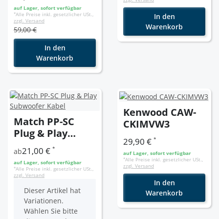
auf Lager, sofort verfügbar
*
Alle Preise inkl. gesetzlicher USt.,
In den
zzgl. Versand
Warenkorb
59,00 €
In den
Warenkorb
Kenwood CAW-
Match PP-SC
CKIMVW3
Plug & Play
*
29,90 €
Subwoofer Kabel
*
21,00 €
ab
auf Lager, sofort verfügbar
*
Alle Preise inkl. gesetzlicher USt.,
auf Lager, sofort verfügbar
zzgl. Versand
*
Alle Preise inkl. gesetzlicher USt.,
zzgl. Versand
In den
x
Dieser Artikel hat
Warenkorb
Variationen.
Wählen Sie bitte