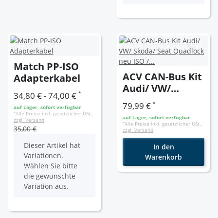
Match PP-ISO
ACV CAN-Bus Kit
Adapterkabel
Audi/ VW/
*
34,80 € -
74,00 €
Skoda/ Seat
*
79,99 €
auf Lager, sofort verfügbar
Quadlock neu
*
Alle Preise inkl. gesetzlicher USt.,
auf Lager, sofort verfügbar
zzgl. Versand
ISO / ANT. DIN
*
Alle Preise inkl. gesetzlicher USt.,
35,00 €
zzgl. Versand
x
Dieser Artikel hat
In den
Variationen.
Warenkorb
Wählen Sie bitte
die gewünschte
Variation aus.