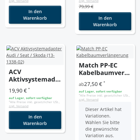
zzgl. Versand
zzgl. Versand
Lautsprecher (
79,99 €
ISO) + DIN
In den
Antennenanschl
Warenkorb
In den
Warenkorb
uss
Match PP-EC
ACV
Kabelbaumverlä
Aktivsystemada
ngerung
*
27,50 €
ab
pter Audi / Seat
*
19,90 €
auf Lager, sofort verfügbar
/ Skoda (13-1338-
*
Alle Preise inkl. gesetzlicher USt.,
auf Lager, sofort verfügbar
zzgl. Versand
02)
*
Alle Preise inkl. gesetzlicher USt.,
zzgl. Versand
x
Dieser Artikel hat
Variationen.
In den
Wählen Sie bitte
Warenkorb
die gewünschte
Variation aus.