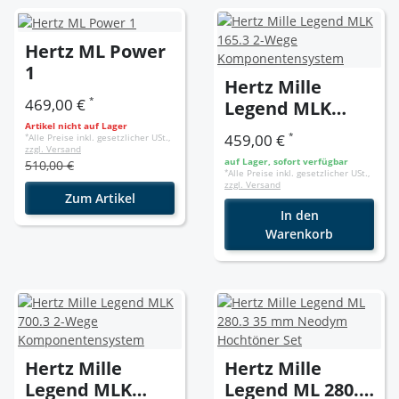
Hertz ML Power
1
Hertz Mille
*
469,00 €
Legend MLK
165.3 2-Wege
Artikel nicht auf Lager
*
459,00 €
*
Alle Preise inkl. gesetzlicher USt.,
Komponentensy
zzgl. Versand
auf Lager, sofort verfügbar
510,00 €
stem
*
Alle Preise inkl. gesetzlicher USt.,
zzgl. Versand
Zum Artikel
In den
Warenkorb
Hertz Mille
Hertz Mille
Legend MLK
Legend ML 280.3