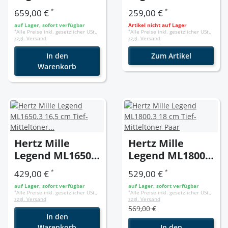
700.3 2-Wege
35 mm Neodym
*
*
659,00 €
259,00 €
Komponentensy
Hochtöner Set
auf Lager, sofort verfügbar
Artikel nicht auf Lager
stem
*
Alle Preise inkl. gesetzlicher USt.,
*
Alle Preise inkl. gesetzlicher USt.,
zzgl. Versand
zzgl. Versand
In den
Zum Artikel
Warenkorb
Hertz Mille
Hertz Mille
Legend ML1650.3
Legend ML1800.3
16,5 cm Tief-
18 cm Tief-
*
*
429,00 €
529,00 €
Mitteltöner Paar
Mitteltöner Paar
auf Lager, sofort verfügbar
auf Lager, sofort verfügbar
*
Alle Preise inkl. gesetzlicher USt.,
*
Alle Preise inkl. gesetzlicher USt.,
zzgl. Versand
zzgl. Versand
569,00 €
In den
Warenkorb
In den