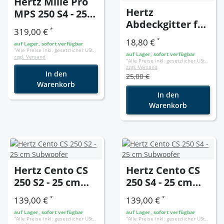
Hertz Mille Pro
Hertz
MPS 250 S4 - 25
Abdeckgitter für
cm Flat
*
319,00 €
Cento CS 250
Subwoofer
*
18,80 €
auf Lager, sofort verfügbar
Subwoofer CG
*
Alle Preise inkl. gesetzlicher USt.,
auf Lager, sofort verfügbar
zzgl. Versand
250 - Grill 250mm
*
Alle Preise inkl. gesetzlicher USt.,
zzgl. Versand
In den
25,00 €
Warenkorb
In den
Warenkorb
Hertz Cento CS
Hertz Cento CS
250 S2 - 25 cm
250 S4 - 25 cm
Subwoofer
Subwoofer
*
*
139,00 €
139,00 €
auf Lager, sofort verfügbar
auf Lager, sofort verfügbar
*
Alle Preise inkl. gesetzlicher USt.,
*
Alle Preise inkl. gesetzlicher USt.,