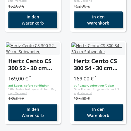
zzgl. Versand
zzgl. Versand
152,00 €
152,00 €
In den
In den
Warenkorb
Warenkorb
Hertz Cento CS
Hertz Cento CS
300 S2 - 30 cm
300 S4 - 30 cm
Subwoofer
Subwoofer
*
*
169,00 €
169,00 €
auf Lager, sofort verfügbar
auf Lager, sofort verfügbar
*
Alle Preise inkl. gesetzlicher USt.,
*
Alle Preise inkl. gesetzlicher USt.,
zzgl. Versand
zzgl. Versand
185,00 €
185,00 €
In den
In den
Warenkorb
Warenkorb