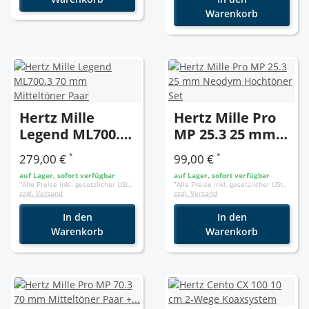
Warenkorb
Hertz Mille
Hertz Mille Pro
Legend ML700.3
MP 25.3 25 mm
70 mm
Neodym
*
*
279,00 €
99,00 €
Mitteltöner Paar
Hochtöner Set
auf Lager, sofort verfügbar
auf Lager, sofort verfügbar
*
Alle Preise inkl. gesetzlicher USt.,
*
Alle Preise inkl. gesetzlicher USt.,
zzgl. Versand
zzgl. Versand
In den
In den
Warenkorb
Warenkorb