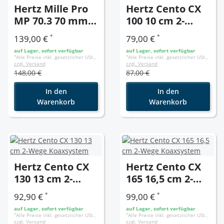
Hertz Mille Pro
Hertz Cento CX
MP 70.3 70 mm
100 10 cm 2-
Mitteltöner Paar
Wege
*
*
139,00 €
79,00 €
+ Abdeckung
Koaxsystem
auf Lager, sofort verfügbar
auf Lager, sofort verfügbar
*
Alle Preise inkl. gesetzlicher USt.,
*
Alle Preise inkl. gesetzlicher USt.,
zzgl. Versand
zzgl. Versand
148,00 €
87,00 €
In den
In den
Warenkorb
Warenkorb
Hertz Cento CX
Hertz Cento CX
130 13 cm 2-
165 16,5 cm 2-
Wege
Wege
*
*
92,90 €
99,00 €
Koaxsystem
Koaxsystem
auf Lager, sofort verfügbar
auf Lager, sofort verfügbar
*
Alle Preise inkl. gesetzlicher USt.,
*
Alle Preise inkl. gesetzlicher USt.,
zzgl. Versand
zzgl. Versand