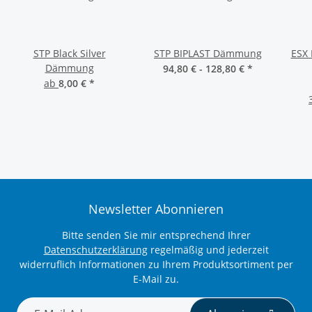
STP Black Silver
STP BIPLAST Dämmung
ESX 
Dämmung
94,80 € -
128,80 €
*
ab
8,00 €
*
Newsletter Abonnieren
Bitte senden Sie mir entsprechend Ihrer
Datenschutzerklärung
regelmäßig und jederzeit
widerruflich Informationen zu Ihrem Produktsortiment per
E-Mail zu.