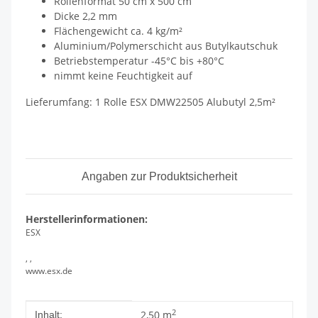
Rollenformat 50 cm x 500 cm
Dicke 2,2 mm
Flächengewicht ca. 4 kg/m²
Aluminium/Polymerschicht aus Butylkautschuk
Betriebstemperatur -45°C bis +80°C
nimmt keine Feuchtigkeit auf
Lieferumfang: 1 Rolle ESX DMW22505 Alubutyl 2,5m²
Angaben zur Produktsicherheit
Herstellerinformationen:
ESX
, ,
www.esx.de
Produkteigenschaft
Wert
2
2,50 m
Inhalt: