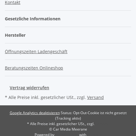
Kontakt
Gesetzliche Informationen
Hersteller
Öffnungszeiten Ladengeschäft
Beratungszeiten Onlineshop
Vertrag widerrufen
* Alle Preise inkl. gesetzlicher USt., zzgl.
Versand
Google Analytics deaktivieren
Status: Opt-Out-Cookie ist nicht gesetzt
(Tracking aktiv)
* Alle Preise inkl. gesetzlicher USt., zzgl.
Versand
© Car Media Meerane
Powered by
cookie.design
with
JTL-Shop