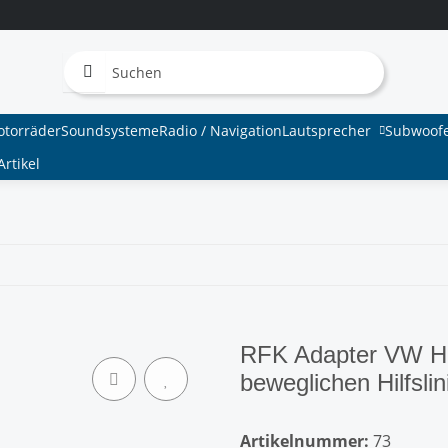
otorräder
Soundsysteme
Radio / Navigation
Lautsprecher
Subwoof
rtikel
RFK Adapter VW Hig
beweglichen Hilfslin
Artikelnummer:
73