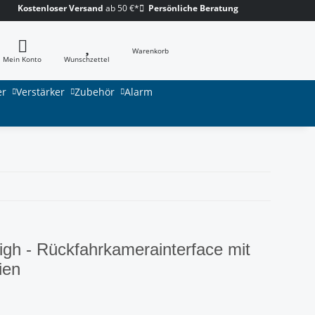
Kostenloser Versand
ab 50 €*
Persönliche Beratung
Warenkorb
Mein Konto
Wunschzettel
er
Verstärker
Zubehör
Alarm
h - Rückfahrkamerainterface mit
ien