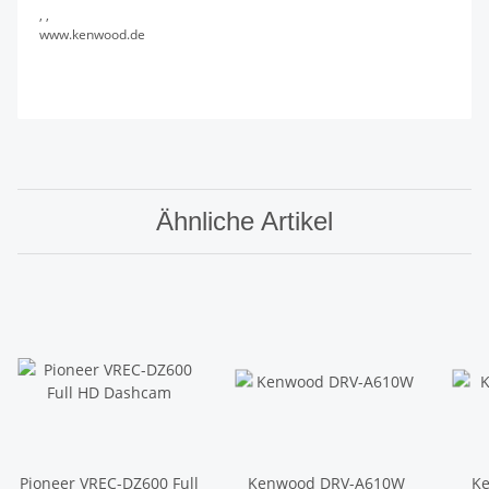
, ,
www.kenwood.de
Ähnliche Artikel
Pioneer VREC-DZ600 Full
Kenwood DRV-A610W
K