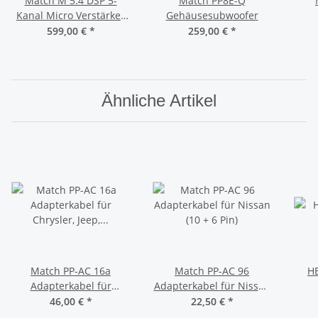
Match M 5.4 DSP 5-
Match PP8E-Q
Kanal Micro Verstärker
Gehäusesubwoofer
mit DSP
599,00 €
*
259,00 €
*
Ähnliche Artikel
Match PP-AC 16a
Match PP-AC 96
HE
Adapterkabel für
Adapterkabel für Nissan
Chrysler, Jeep, Fiat 500
(10 + 6 Pin)
46,00 €
*
22,50 €
*