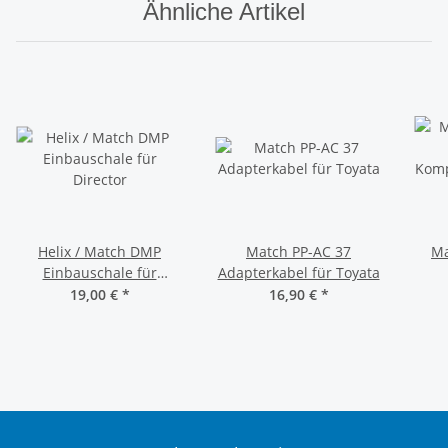
Ähnliche Artikel
Helix / Match DMP
Match PP-AC 37
Ma
Einbauschale für
Adapterkabel für Toyata
Director
Komp
19,00 €
*
16,90 €
*