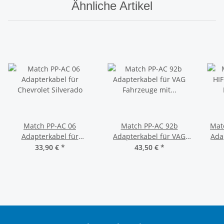
Ähnliche Artikel
Match PP-AC 06
Match PP-AC 92b
Mat
Adapterkabel für
Adapterkabel für VAG
Ada
Chevrolet Silverado
Fahrzeuge mit Quadlock
33,90 €
*
43,50 €
*
Stecker Version 1