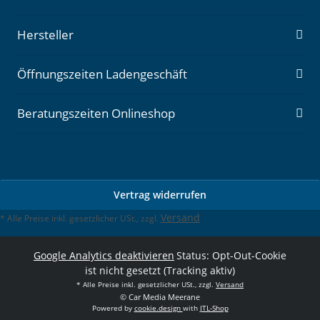
Hersteller
Öffnungszeiten Ladengeschäft
Beratungszeiten Onlineshop
Vertrag widerrufen
Versand
* Alle Preise inkl. gesetzlicher USt., zzgl.
Google Analytics deaktivieren
Status: Opt-Out-Cookie
ist nicht gesetzt (Tracking aktiv)
* Alle Preise inkl. gesetzlicher USt., zzgl.
Versand
© Car Media Meerane
Powered by
cookie.design
with
JTL-Shop