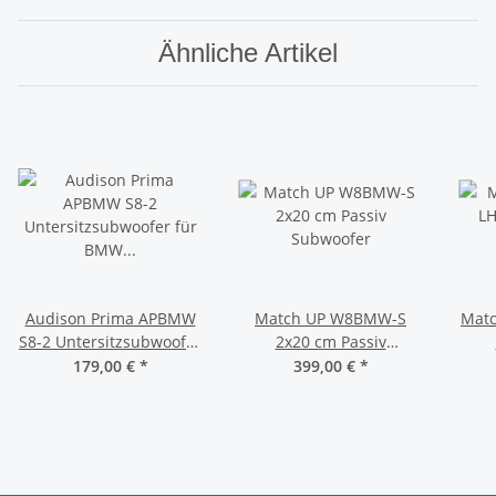
Ähnliche Artikel
Audison Prima APBMW
Match UP W8BMW-S
Mat
S8-2 Untersitzsubwoofer
2x20 cm Passiv
für BMW und Mini
Subwoofer
179,00 €
*
399,00 €
*