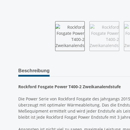
weitere Registerkarten anzeigen
Beschreibung
Rockford Fosgate Power T400-2 Zweikanalendstufe
Die Power Serie von Rockford Fosgate des Jahrgangs 201
überzeugt mit optimaler Wärmeableitung. Das die Endstu
Meßequipment ermittelt und wird jeder Endstufe als Leis
bleibt ist jede Rockford Fosgat Power Endstufe mit 3 Jahr
Ansonsten ist nicht viel zu sagen, maximale Leistung, max