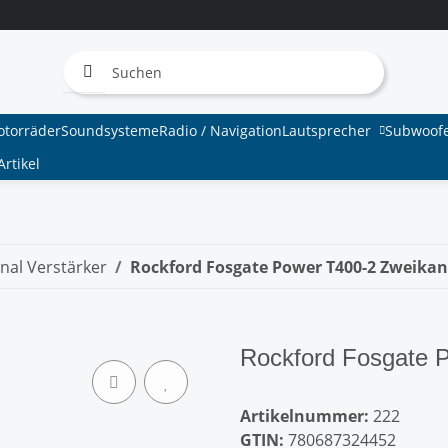
otorräder
Soundsysteme
Radio / Navigation
Lautsprecher
Subwoof
rtikel
nal Verstärker
Rockford Fosgate Power T400-2 Zweika
Rockford Fosgate 
Artikelnummer:
222
GTIN:
780687324452