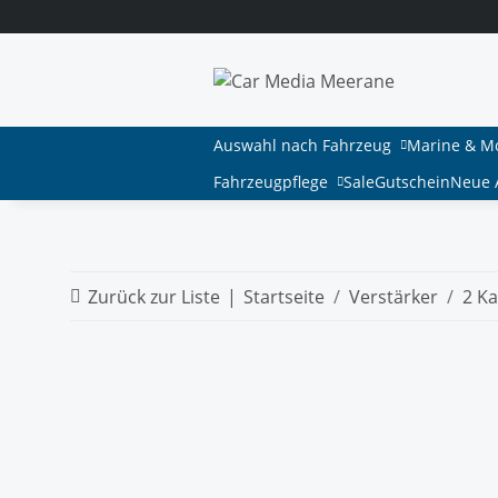
Auswahl nach Fahrzeug
Marine & M
Fahrzeugpflege
Sale
Gutschein
Neue A
Zurück zur Liste
Startseite
Verstärker
2 Ka