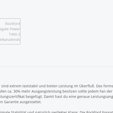
5 sind extrem laststabil und bieten Leistung im Überfluß. Das fo
fen ca. 30% mehr Ausgangsleistung besitzen sollte jedem Fan der 
tungszertifikat beigefügt. Damit hast du eine genaue Leistungsan
en Garantie ausgestattet.
imale Stabilität und natürlich perfekter Klang. Die Rockford Fosgat