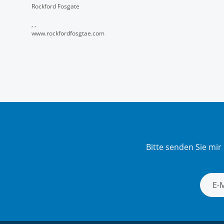
Rockford Fosgate
, ,
www.rockfordfosgtae.com
Bitte senden Sie mi
Newsle