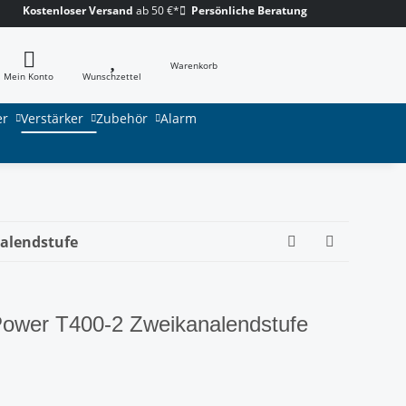
Kostenloser Versand
ab 50 €*
Persönliche Beratung
Warenkorb
Mein Konto
Wunschzettel
er
Verstärker
Zubehör
Alarm
nalendstufe
Power T400-2 Zweikanalendstufe