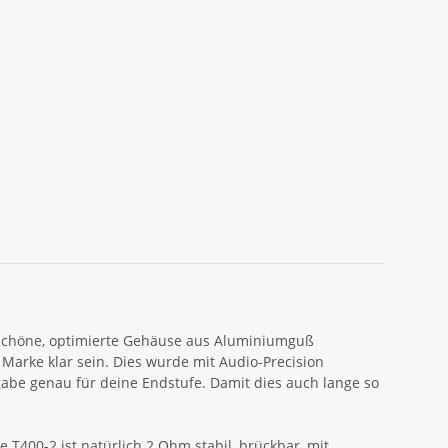
rmschöne, optimierte Gehäuse aus Aluminiumguß
Marke klar sein. Dies wurde mit Audio-Precision
gabe genau für deine Endstufe. Damit dies auch lange so
e T400-2 ist natürlich 2 Ohm stabil, brückbar, mit